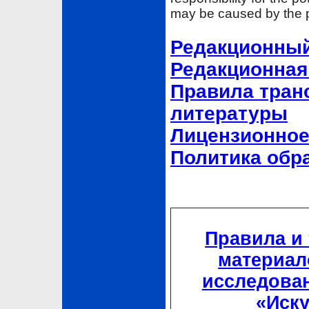
may be caused by the p
Редакционный 
Редакционная э
Правила тран
литературы
Лицензионное
Политика обр
Правила и
материал
исследован
«Иску