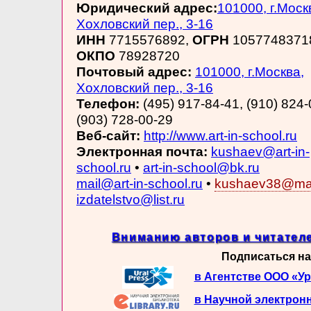
Юридический адрес:
101000, г.Моск
Хохловский пер., 3-16
ИНН
7715576892,
ОГРН
1057748371
ОКПО
78928720
Почтовый адрес:
101000, г.Москва,
Хохловский пер., 3-16
Телефон:
(495) 917-84-41, (910) 824-
(903) 728-00-29
Веб-сайт:
http://www.art-in-school.ru
Электронная почта:
kushaev@art-in-
school.ru
•
art-in-school@bk.ru
mail@art-in-school.ru
•
kushaev38@mai
izdatelstvo@list.ru
Вниманию авторов и читателе
Подписаться на
в Агентстве ООО «У
в Научной электрон