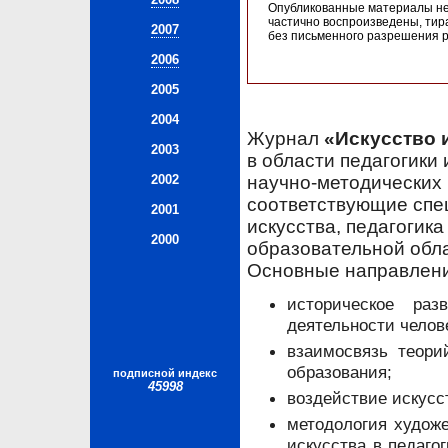
Опубликованные материалы не
частично воспроизведены, ти
2007
без письменного разрешения р
2006
2005
2004
Журнал
«Искусство 
2003
в области педагогики
научно-методических
2002
соответствующие спе
2001
искусства, педагогик
2000
образовательной обла
Основные направлени
историческое ра
деятельности челов
взаимосвязь теори
образования;
подписной индекс
45998
воздействие искусс
методология художе
искусства в педаго