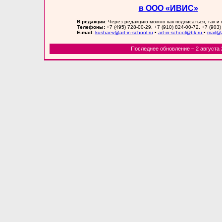
в ООО «ИВИС»
В редакции:
Через редакцию можно как подписаться, так и
Телефоны:
+7 (495) 728-00-29, +7 (910) 824-00-72, +7 (903)
E-mail:
kushaev@art-in-school.ru
•
art-in-school@bk.ru
•
mail@a
Последнее обновление – 2 августа 