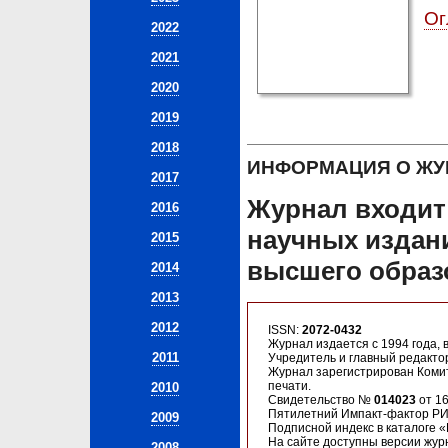
Ог
2022
2021
2020
2019
2018
ИНФОРМАЦИЯ О ЖУ
2017
Журнал входит
2016
научных издан
2015
высшего образ
2014
2013
2012
ISSN:
2072-0432
Журнал издается с 1994 года, в
2011
Учредитель и главный редакто
Журнал зарегистрирован Коми
печати.
2010
Свидетельство №
014023
от 16
Пятилетний Импакт-фактор Р
2009
Подписной индекс в каталоге 
На сайте доступны версии журн
2008