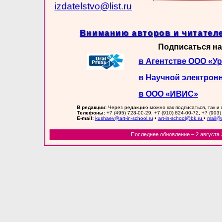
izdatelstvo@list.ru
Вниманию авторов и читателе
Подписаться на
в Агентстве ООО «У
в Научной электрон
в ООО «ИВИС»
В редакции:
Через редакцию можно как подписаться, так и
Телефоны:
+7 (495) 728-00-29, +7 (910) 824-00-72, +7 (903)
E-mail:
kushaev@art-in-school.ru
•
art-in-school@bk.ru
•
mail@a
Последнее обновление – 2 августа 