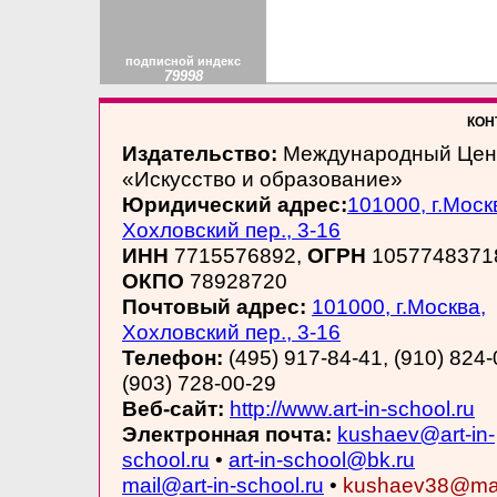
подписной индекс
79998
КОНТ
Издательство:
Международный Цен
«Искусство и образование»
Юридический адрес:
101000, г.Моск
Хохловский пер., 3-16
ИНН
7715576892,
ОГРН
1057748371
ОКПО
78928720
Почтовый адрес:
101000, г.Москва,
Хохловский пер., 3-16
Телефон:
(495) 917-84-41, (910) 824-
(903) 728-00-29
Веб-сайт:
http://www.art-in-school.ru
Электронная почта:
kushaev@art-in-
school.ru
•
art-in-school@bk.ru
mail@art-in-school.ru
•
kushaev38@mai