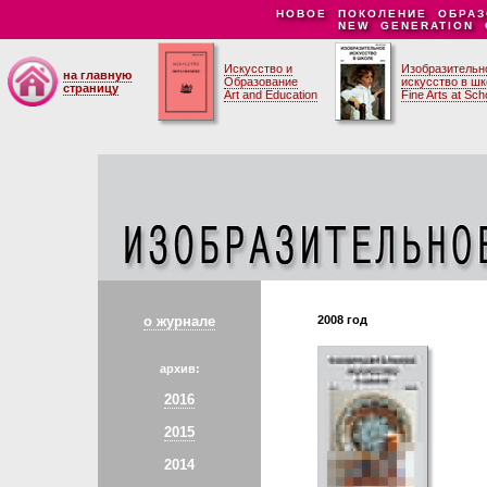
НОВОЕ ПОКОЛЕНИЕ ОБРАЗ
NEW GENERATION 
Искусство и
Изобразительн
на главную
Образование
искусство в ш
страницу
Art and Education
Fine Arts at Sch
о журнале
2008 год
архив:
2016
2015
2014