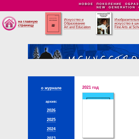
НОВОЕ ПОКОЛЕНИЕ ОБРАЗ
NEW GENERATION 
Искусство и
Изобразительн
на главную
Образование
искусство в ш
страницу
Art and Education
Fine Arts at Sch
2021 год
о журнале
архив:
2026
2025
2024
2023