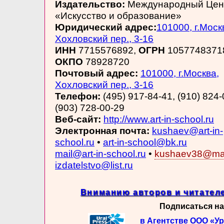
Издательство:
Международный Цен
«Искусство и образование»
Юридический адрес:
101000, г.Моск
Хохловский пер., 3-16
ИНН
7715576892,
ОГРН
1057748371
ОКПО
78928720
Почтовый адрес:
101000, г.Москва,
Хохловский пер., 3-16
Телефон:
(495) 917-84-41, (910) 824-
(903) 728-00-29
Веб-сайт:
http://www.art-in-school.ru
Электронная почта:
kushaev@art-in-
school.ru
•
art-in-school@bk.ru
mail@art-in-school.ru
•
kushaev38@mai
izdatelstvo@list.ru
Вниманию авторов и читателе
Подписаться на
в Агентстве ООО «У