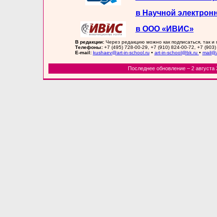
в Научной электрон
в ООО «ИВИС»
В редакции:
Через редакцию можно как подписаться, так и
Телефоны:
+7 (495) 728-00-29, +7 (910) 824-00-72, +7 (903)
E-mail:
kushaev@art-in-school.ru
•
art-in-school@bk.ru
•
mail@a
Последнее обновление – 2 августа 