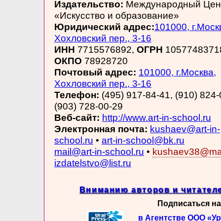
Издательство:
Международный Цен
«Искусство и образование»
Юридический адрес:
101000, г.Моск
Хохловский пер., 3-16
ИНН
7715576892,
ОГРН
1057748371
ОКПО
78928720
Почтовый адрес:
101000, г.Москва,
Хохловский пер., 3-16
Телефон:
(495) 917-84-41, (910) 824-
(903) 728-00-29
Веб-сайт:
http://www.art-in-school.ru
Электронная почта:
kushaev@art-in-
school.ru
•
art-in-school@bk.ru
mail@art-in-school.ru
•
kushaev38@mai
izdatelstvo@list.ru
Вниманию авторов и читателе
Подписаться на
в Агентстве ООО «У