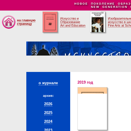
НОВОЕ ПОКОЛЕНИЕ ОБРАЗ
NEW GENERATION 
Искусство и
Изобразительн
на главную
Образование
искусство в ш
страницу
Art and Education
Fine Arts at Sch
2019 год
о журнале
архив:
2026
2025
2024
2023