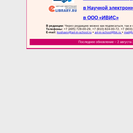
в Научной электрон
в ООО «ИВИС»
В редакции:
Через редакцию можно как подписаться, так и
Телефоны:
+7 (495) 728-00-29, +7 (910) 824-00-72, +7 (903)
E-mail:
kushaev@art-in-school.ru
•
art-in-school@bk.ru
•
mail@a
Последнее обновление – 2 августа 