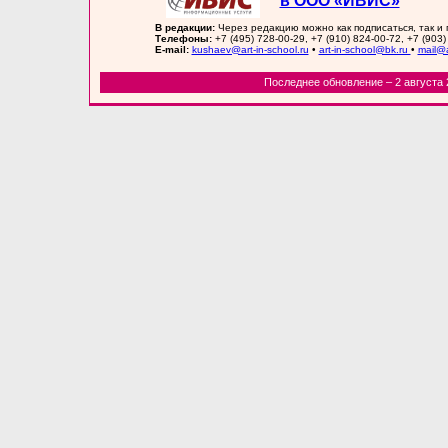
в ООО «ИВИС»
В редакции:
Через редакцию можно как подписаться, так и
Телефоны:
+7 (495) 728-00-29, +7 (910) 824-00-72, +7 (903)
E-mail:
kushaev@art-in-school.ru
•
art-in-school@bk.ru
•
mail@a
Последнее обновление – 2 августа 