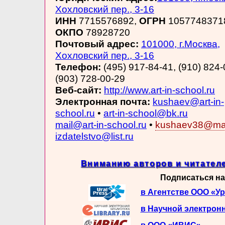
Хохловский пер., 3-16
ИНН
7715576892,
ОГРН
1057748371
ОКПО
78928720
Почтовый адрес:
101000, г.Москва,
Хохловский пер., 3-16
Телефон:
(495) 917-84-41, (910) 824-
(903) 728-00-29
Веб-сайт:
http://www.art-in-school.ru
Электронная почта:
kushaev@art-in-
school.ru
•
art-in-school@bk.ru
mail@art-in-school.ru
•
kushaev38@mai
izdatelstvo@list.ru
Вниманию авторов и читателе
Подписаться на
в Агентстве ООО «У
в Научной электрон