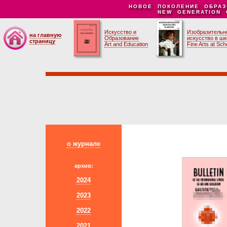
НОВОЕ ПОКОЛЕНИЕ ОБРАЗ
NEW GENERATION 
Искусство и
Изобразительн
на главную
Образование
искусство в ш
страницу
Art and Education
Fine Arts at Sch
о журнале
архив:
2024
2023
2022
2021