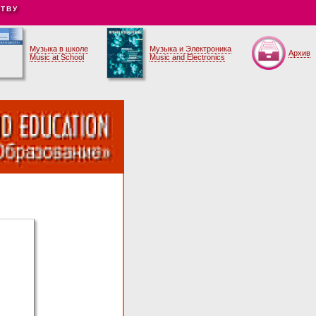
ТВУ
Музыка в школе
Музыка и Электроника
Архив
Music at School
Music and Electronics