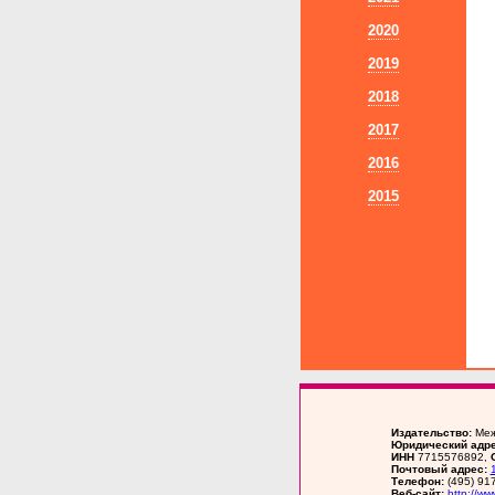
2020
2019
2018
2017
2016
2015
Издательство:
Меж
Юридический адре
ИНН
7715576892,
Почтовый адрес:
Телефон:
(495) 91
Веб-сайт:
http://ww