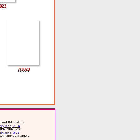
023
7/2023
rt and Education»
ky lane, 3-16
NCN
78928720
ky lane, 3-16
-72, (903) 728-00-29