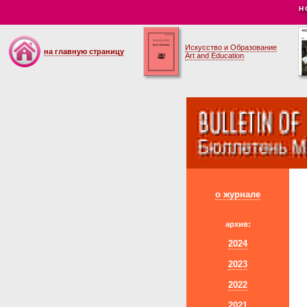
Н
Искусство и Образование
на главную страницу
Art and Education
о журнале
архив:
2024
2023
2022
2021